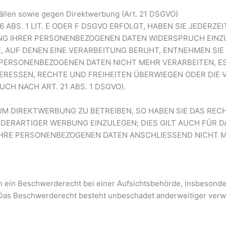
llen sowie gegen Direktwerbung (Art. 21 DSGVO)
BS. 1 LIT. E ODER F DSGVO ERFOLGT, HABEN SIE JEDERZEI
NG IHRER PERSONENBEZOGENEN DATEN WIDERSPRUCH EINZUL
E, AUF DENEN EINE VERARBEITUNG BERUHT, ENTNEHMEN SI
 PERSONENBEZOGENEN DATEN NICHT MEHR VERARBEITEN, E
NTERESSEN, RECHTE UND FREIHEITEN ÜBERWIEGEN ODER DI
H NACH ART. 21 ABS. 1 DSGVO).
M DIREKTWERBUNG ZU BETREIBEN, SO HABEN SIE DAS RECH
RARTIGER WERBUNG EINZULEGEN; DIES GILT AUCH FÜR DA
 IHRE PERSONENBEZOGENEN DATEN ANSCHLIESSEND NICHT
 ein Beschwerderecht bei einer Aufsichtsbehörde, insbesondere
Das Beschwerderecht besteht unbeschadet anderweitiger verwal