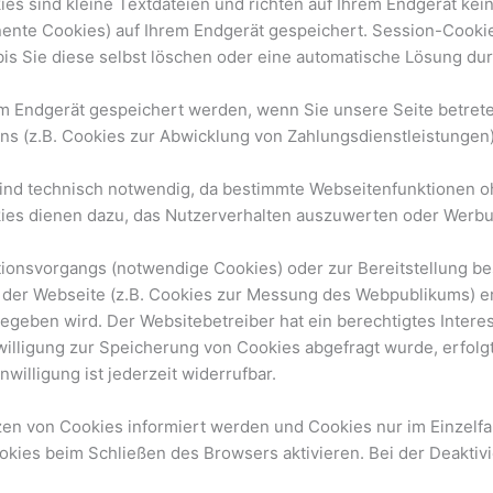
es sind kleine Textdateien und richten auf Ihrem Endgerät ke
nente Cookies) auf Ihrem Endgerät gespeichert. Session-Cooki
is Sie diese selbst löschen oder eine automatische Lösung du
m Endgerät gespeichert werden, wenn Sie unsere Seite betrete
s (z.B. Cookies zur Abwicklung von Zahlungsdienstleistungen)
nd technisch notwendig, da bestimmte Webseitenfunktionen ohn
kies dienen dazu, das Nutzerverhalten auszuwerten oder Werb
ionsvorgangs (notwendige Cookies) oder zur Bereitstellung be
 der Webseite (z.B. Cookies zur Messung des Webpublikums) erfor
eben wird. Der Websitebetreiber hat ein berechtigtes Interes
nwilligung zur Speicherung von Cookies abgefragt wurde, erfolg
nwilligung ist jederzeit widerrufbar.
zen von Cookies informiert werden und Cookies nur im Einzelfa
kies beim Schließen des Browsers aktivieren. Bei der Deaktivi